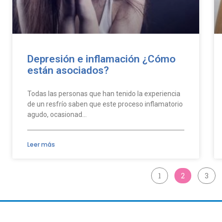
Depresión e inflamación ¿Cómo
están asociados?
Todas las personas que han tenido la experiencia
de un resfrío saben que este proceso inflamatorio
agudo, ocasionad…
Leer más
1
2
3