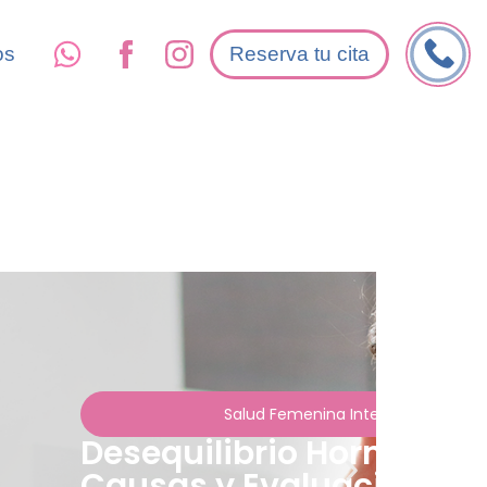
os
Reserva tu cita
Salud Femenina Integral
Flujo vaginal anormal e
síntomas y evaluación g